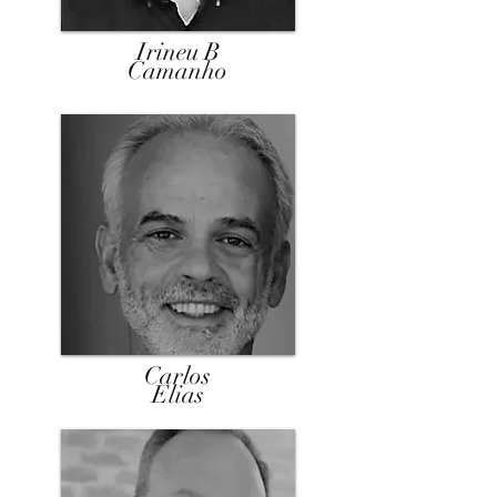
Irineu B
Camanho
Carlos
Elias